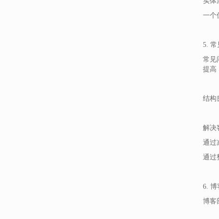
实体店
一个
5. 
常见
提高 
结构
解决
通过
通过
6. 
博客