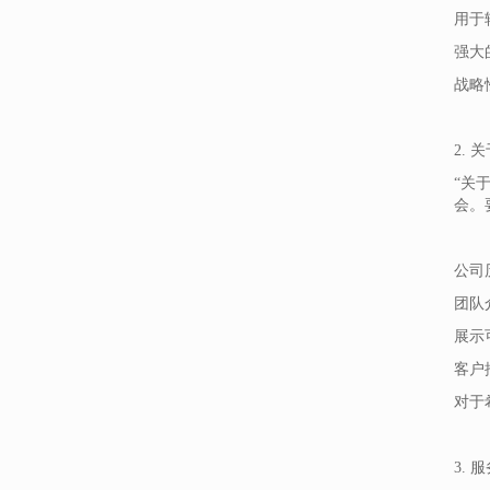
用于
强大
战略
2. 
“关
会。
公司
团队
展示
客户
对于
3.