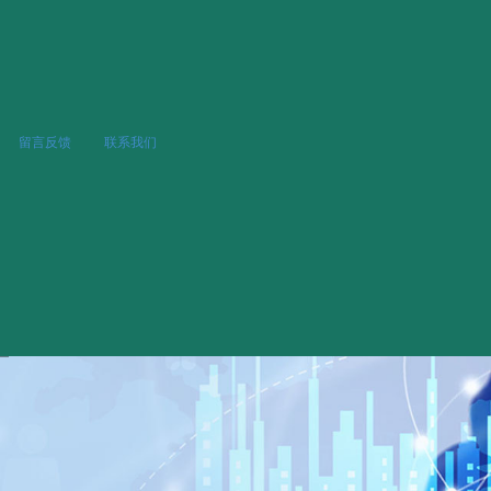
留言反馈
联系我们