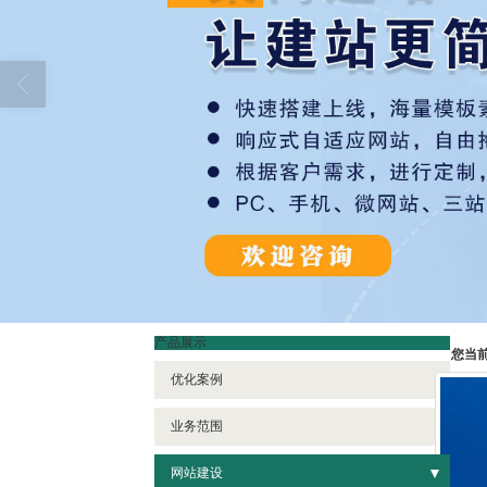
产品展示
您当
优化案例
业务范围
网站建设