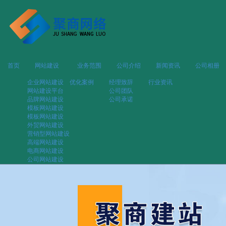
首页
网站建设
业务范围
公司介绍
新闻资讯
公司相册
企业网站建设
优化案例
经理致辞
行业资讯
网站建设平台
公司团队
品牌网站建设
公司承诺
模板网站建设
模板网站建设
外贸网站建设
营销型网站建设
高端网站建设
电商网站建设
公司网站建设