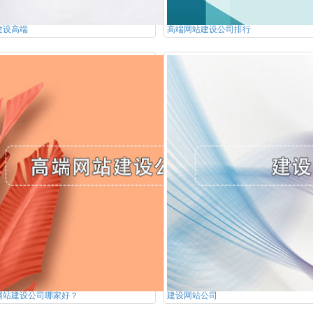
建设高端
高端网站建设公司排行
网站建设公司哪家好？
建设网站公司