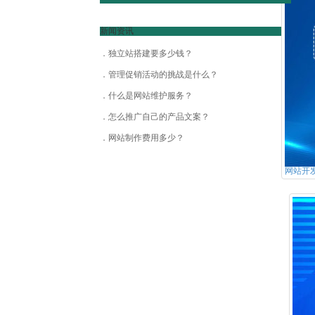
- 公司网站建设
新闻资讯
- 电商网站建设
独立站搭建要多少钱？
- 高端网站建设
管理促销活动的挑战是什么？
- 营销型网站建设
什么是网站维护服务？
- 外贸网站建设
怎么推广自己的产品文案？
网站制作费用多少？
- 模板网站建设
- 品牌网站建设
网站开
- 网站建设平台
- 企业网站建设