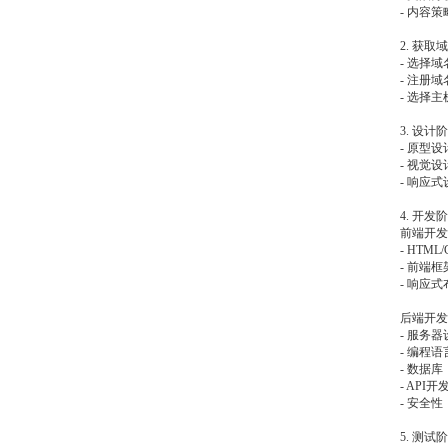
- 内容
2. 获取
- 选择
- 注册
- 选择
3. 设计
- 原型设
- 视觉
- 响应
4. 开发
前端开发
- HTM
- 前端框
- 响应
后端开发
- 服务器
- 编程语言
- 数据库
- AP
- 安全
5. 测试