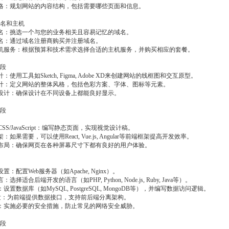
策略：规划网站的内容结构，包括需要哪些页面和信息。
域名和主机
域名：挑选一个与您的业务相关且容易记忆的域名。
域名：通过域名注册商购买并注册域名。
主机服务：根据预算和技术需求选择合适的主机服务，并购买相应的套餐。
阶段
计：使用工具如Sketch, Figma, Adobe XD来创建网站的线框图和交互原型。
设计：定义网站的整体风格，包括色彩方案、字体、图标等元素。
式设计：确保设计在不同设备上都能良好显示。
阶段
L/CSS/JavaScript：编写静态页面，实现视觉设计稿。
架：如果需要，可以使用React, Vue.js, Angular等前端框架提高开发效率。
式布局：确保网页在各种屏幕尺寸下都有良好的用户体验。
设置：配置Web服务器（如Apache, Nginx）。
：选择适合后端开发的语言（如PHP, Python, Node.js, Ruby, Java等）。
：设置数据库（如MySQL, PostgreSQL, MongoDB等），并编写数据访问逻辑。
I开发：为前端提供数据接口，支持前后端分离架构。
性：实施必要的安全措施，防止常见的网络安全威胁。
阶段