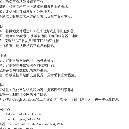
测试：确保所有功能按预期工作。
性测试：检查网站在不同浏览器和设备上的表现。
测试：评估网站加载速度和处理能力。
体验测试：收集真实用户的反馈以优化界面和交互。
阶段
上传：将网站文件通过FTP或其他方式上传到服务器。
S设置：更新DNS记录，使域名指向正确的服务器IP地址。
证书：安装SSL证书以启用HTTPS加密连接。
前最终检查：确认正常后正式发布网站。
与更新
更新：定期更新网站内容，保持新鲜度。
维护：定期检查并修复潜在的技术问题。
：定期备份网站数据以防意外丢失。
监控：持续监控网站的安全状况，及时采取应对措施。
与推广
引擎优化：优化网站结构和内容，提高搜索引擎排名。
媒体整合：利用社交网络推广网站。
析：使用Google Analytics等工具跟踪访问数据，了解用户行为，进一步优化网站。
务推荐
Adobe Photoshop, Canva
Sketch, Figma, Adobe XD
Visual Studio Code, Sublime Text, WebStorm