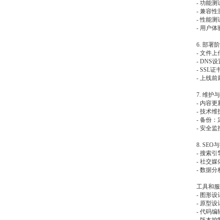
- 功能
- 兼容
- 性能
- 用户
6. 部署
- 文件
- DN
- SSL
- 上线
7. 维护
- 内容
- 技术
- 备份
- 安全
8. SEO
- 搜索
- 社交
- 数据分
工具和服
- 图形设计：
- 原型设计：
- 代码编辑器：