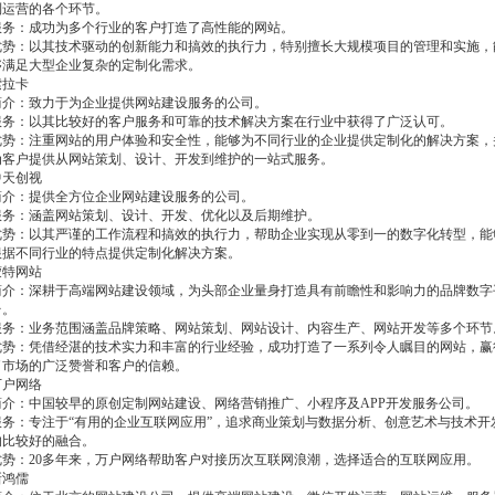
到运营的各个环节。
服务：成功为多个行业的客户打造了高性能的网站。
优势：以其技术驱动的创新能力和搞效的执行力，特别擅长大规模项目的管理和实施，
够满足大型企业复杂的定制化需求。
索拉卡
简介：致力于为企业提供网站建设服务的公司。
服务：以其比较好的客户服务和可靠的技术解决方案在行业中获得了广泛认可。
优势：注重网站的用户体验和安全性，能够为不同行业的企业提供定制化的解决方案，
为客户提供从网站策划、设计、开发到维护的一站式服务。
中天创视
简介：提供全方位企业网站建设服务的公司。
服务：涵盖网站策划、设计、开发、优化以及后期维护。
优势：以其严谨的工作流程和搞效的执行力，帮助企业实现从零到一的数字化转型，能
根据不同行业的特点提供定制化解决方案。
蒙特网站
简介：深耕于高端网站建设领域，为头部企业量身打造具有前瞻性和影响力的品牌数字
台。
服务：业务范围涵盖品牌策略、网站策划、网站设计、内容生产、网站开发等多个环节
优势：凭借经湛的技术实力和丰富的行业经验，成功打造了一系列令人瞩目的网站，赢
了市场的广泛赞誉和客户的信赖。
万户网络
简介：中国较早的原创定制网站建设、网络营销推广、小程序及APP开发服务公司。
服务：专注于“有用的企业互联网应用”，追求商业策划与数据分析、创意艺术与技术开
的比较好的融合。
优势：20多年来，万户网络帮助客户对接历次互联网浪潮，选择适合的互联网应用。
新鸿儒