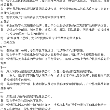
简介：位于北京的网站建设公司，提供高端网站建设、微信开发运营、网站运维、服务
运维等服务。
服务：无论是品牌策略规划还是网站设计实施，新鸿儒都能够从战略高度出发，为客户
供全且深入的服务。
优势：能够为客户打造出符合其战略需求的搞端网站。
星云在线
简介：专业的数字化营销服务品牌，致力于为企业提供更好的互联网产品和解决方案。
服务：提供从企业邮箱、域名注册、虚拟主机、SEO、网站建设、网站托管、短视频推
广、广告投放管理等一站式的创新服务。
优势：以“互联网+”思维，为企业提供全且专业的数字化营销服务。
二、国外企业
igdrop
简介：美国的设计公司，专注于数字化设计、市场营销和品牌建设。
服务：致力于为客户提供比较新的设计方案和营销策略，帮助客户实现愿景和目标。
优势：设计团队拥有丰富的经验和广泛的行业知识，能够从整体上为客户提供比较好的
计方案。
Quest
简介：意大利网站建设获奖比较多的公司，为各大奢侈品牌定制搞端网站。
服务：注重人、情感和不同技能之间的协作，通过视频和镜头讲述故事，捕捉和展示隐
的、通常难以察觉的细节。
优势：因其精致的设计感、技术创新以及对细节的极致追求而闻名，在业界尤其受到奢
品牌的青睐。
esn
简介：新西兰比较好的高端网站建设公司。
服务：致力于创造特别的数字体验。
优势：设计团队以其独树一帜的创意闻名，擅长将非凡的视觉效果与互动体验相结合，
造出令人印象深刻、记忆犹新的网站设计。