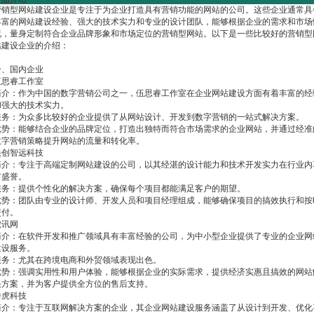
营销型网站建设企业是专注于为企业打造具有营销功能的网站的公司。这些企业通常具
丰富的网站建设经验、强大的技术实力和专业的设计团队，能够根据企业的需求和市场
况，量身定制符合企业品牌形象和市场定位的营销型网站。以下是一些比较好的营销型
站建设企业的介绍：
一、国内企业
伍思睿工作室
简介：作为中国的数字营销公司之一，伍思睿工作室在企业网站建设方面有着丰富的经
和强大的技术实力。
服务：为众多比较好的企业提供了从网站设计、开发到数字营销的一站式解决方案。
优势：能够结合企业的品牌定位，打造出独特而符合市场需求的企业网站，并通过经准
数字营销策略提升网站的流量和转化率。
快创智远科技
简介：专注于高端定制网站建设的公司，以其经湛的设计能力和技术开发实力在行业内
有盛誉。
服务：提供个性化的解决方案，确保每个项目都能满足客户的期望。
优势：团队由专业的设计师、开发人员和项目经理组成，能够确保项目的搞效执行和按
交付。
虎讯网
简介：在软件开发和推广领域具有丰富经验的公司，为中小型企业提供了专业的企业网
建设服务。
服务：尤其在跨境电商和外贸领域表现出色。
优势：强调实用性和用户体验，能够根据企业的实际需求，提供经济实惠且搞效的网站
决方案，并为客户提供全方位的售后支持。
潘虎科技
简介：专注于互联网解决方案的企业，其企业网站建设服务涵盖了从设计到开发、优化